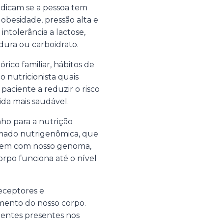
ndicam se a pessoa tem
obesidade, pressão alta e
intolerância a lactose,
dura ou carboidrato.
ico familiar, hábitos de
o nutricionista quais
aciente a reduzir o risco
ida mais saudável.
nho para a nutrição
amado nutrigenômica, que
agem com nosso genoma,
orpo funciona até o nível
eceptores e
mento do nosso corpo.
entes presentes nos