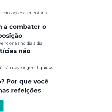
m a combater o
posição
tícias não
a
o? Por que você
nas refeições