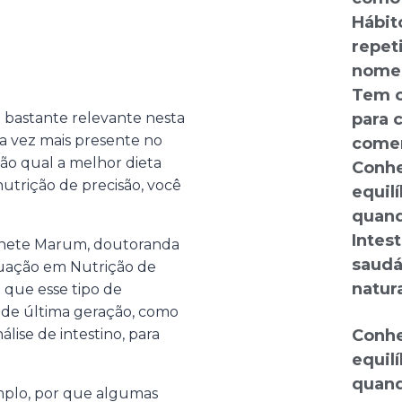
Hábit
repet
nome:
Tem o
bastante relevante nesta
para 
da vez mais presente no
comer
são qual a melhor dieta
Conhe
nutrição de precisão, você
equilí
quand
Intes
Annete Marum, doutoranda
saudá
duação em Nutrição de
natura
 que esse tipo de
 de última geração, como
lise de intestino, para
Conhe
equilí
quand
mplo, por que algumas