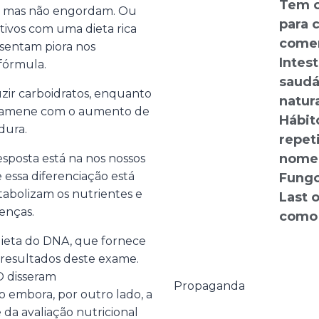
Tem o
o, mas não engordam. Ou
para 
tivos com uma dieta rica
comer
sentam piora nos
Intes
fórmula.
saudá
zir carboidratos, enquanto
natura
stamene com o aumento de
Hábit
dura.
repet
nome:
esposta está na nos nossos
 essa diferenciação está
Fungo
abolizam os nutrientes e
Last o
enças.
como 
 dieta do DNA, que fornece
resultados deste exame.
O disseram
Propaganda
o embora, por outro lado, a
da avaliação nutricional