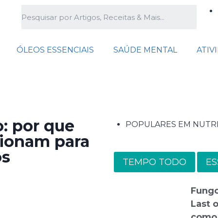
ÓLEOS ESSENCIAIS
SAÚDE MENTAL
ATIV
o: por que
POPULARES EM NUTR
cionam para
os
TEMPO TODO
ES
Fungo
Last o
como 