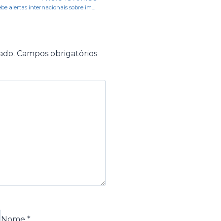
Anvisa recebe alertas internacionais sobre impurezas em remédios para hipertensão
ado.
Campos obrigatórios
Nome
*