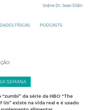
Sobre Dr. Jean Eldin
IDADES FÍSICAS
PODCASTS
IÇÃO
SA SEMANA
 “zumbi” da série da HBO “The
f Us” existe na vida real e é usado
suplemento alimentar