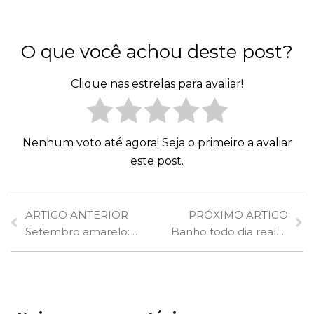
O que você achou deste post?
Clique nas estrelas para avaliar!
Nenhum voto até agora! Seja o primeiro a avaliar
este post.
ARTIGO ANTERIOR
PRÓXIMO ARTIGO
Setembro amarelo: cientistas alertam para uso excessivo de benzodiazepínicos para dormir
Banho todo dia realmente é necessário? Celebridades dizem que não, mas médicos…