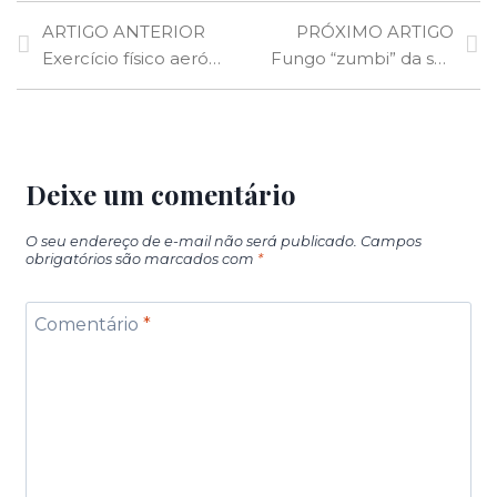
ARTIGO ANTERIOR
PRÓXIMO ARTIGO
Exercício físico aeróbico bloqueia entrada de substâncias nocivas no cérebro e melhora o controle da hipertensão
Fungo “zumbi” da série da HBO “The Last of Us” existe na vida real e é usado como suplemento alimentar
Deixe um comentário
O seu endereço de e-mail não será publicado.
Campos
obrigatórios são marcados com
*
Comentário
*