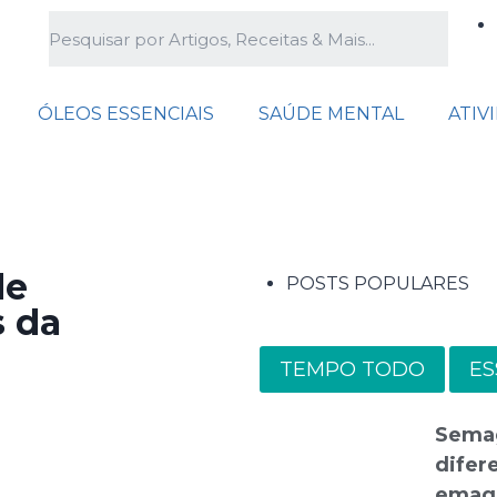
ÓLEOS ESSENCIAIS
SAÚDE MENTAL
ATIV
de
POSTS POPULARES
s da
TEMPO TODO
ES
Semag
difer
emag