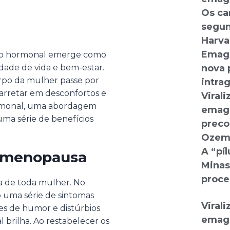
Os ca
segun
Harva
Emagr
ição hormonal emerge como
dade de vida e bem-estar.
nova p
orpo da mulher passe por
intra
rretar em desconfortos e
Viral
hormonal, uma abordagem
emagr
 uma série de benefícios
preco
Ozem
A “píl
a menopausa
Minas
proce
a de toda mulher. No
 uma série de sintomas
Viral
es de humor e distúrbios
emagr
 brilha. Ao restabelecer os