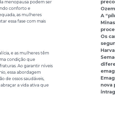
preco
s da menopausa podem ser
ando conforto e
Ozem
dequada, as mulheres
A “píl
tar essa fase com mais
Minas
proce
Os ca
segun
Harva
lícia, e as mulheres têm
Semag
uma condição que
difer
raturas. Ao garantir níveis
emag
io, essa abordagem
Emagr
o de ossos saudáveis,
nova p
braçar a vida ativa que
intra