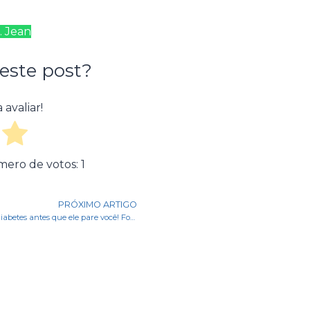
. Jean
este post?
 avaliar!
mero de votos:
1
PRÓXIMO ARTIGO
Previna o diabetes antes que ele pare você! Formas eficazes de prevenção