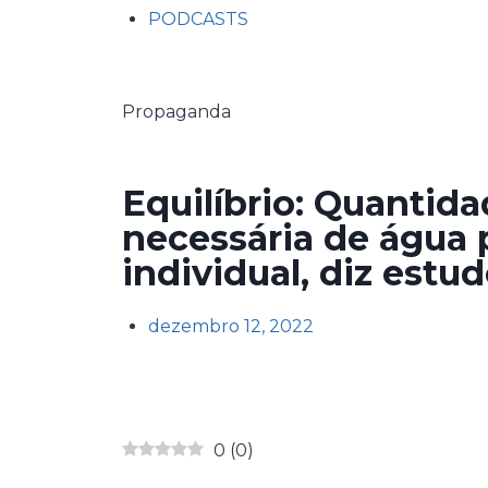
PODCASTS
Propaganda
Equilíbrio: Quantid
necessária de água 
individual, diz estu
dezembro 12, 2022
0
(
0
)