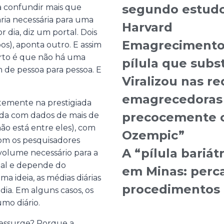
segundo estudo
a confundir mais que
ria necessária para uma
Harvard
 dia, diz um portal. Dois
Emagrecimento:
os), aponta outro. E assim
erto é que não há uma
pílula que subst
 de pessoa para pessoa. E
Viralizou nas r
emagrecedoras
temente na prestigiada
precocemente o 
izada com dados de mais de
 não está entre eles), com
Ozempic”
com os pesquisadores
A “pílula bariát
 volume necessário para a
ual e depende do
em Minas: perca
a ideia, as médias diárias
procedimentos 
 dia. Em alguns casos, os
umo diário.
 ressurge? Porque a