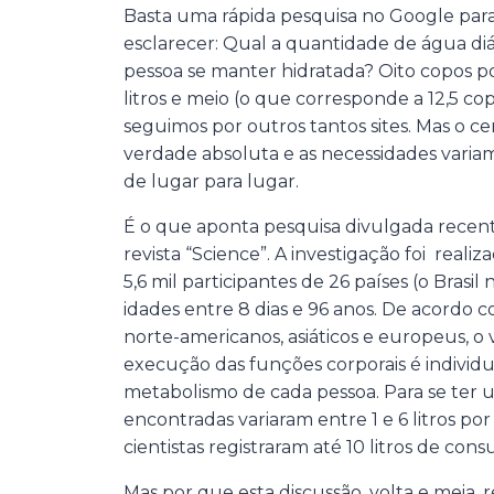
Basta uma rápida pesquisa no Google par
esclarecer: Qual a quantidade de água diá
pessoa se manter hidratada? Oito copos por
litros e meio (o que corresponde a 12,5 cop
seguimos por outros tantos sites. Mas o c
verdade absoluta e as necessidades variam
de lugar para lugar.
É o que aponta pesquisa divulgada recen
revista “Science”. A investigação foi real
5,6 mil participantes de 26 países (o Brasil
idades entre 8 dias e 96 anos. De acordo 
norte-americanos, asiáticos e europeus, o
execução das funções corporais é individ
metabolismo de cada pessoa. Para se ter um
encontradas variaram entre 1 e 6 litros por
cientistas registraram até 10 litros de cons
Mas por que esta discussão, volta e meia,