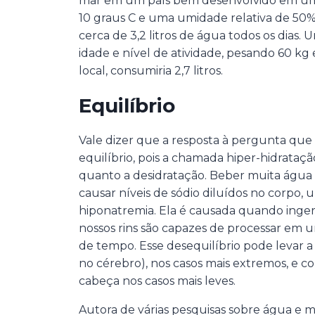
mar em um país bem desenvolvido em um
10 graus C e uma umidade relativa de 50%,
cerca de 3,2 litros de água todos os dia
idade e nível de atividade, pesando 60 
local, consumiria 2,7 litros.
Equilíbrio
Vale dizer que a resposta à pergunta que 
equilíbrio, pois a chamada hiper-hidrataçã
quanto a desidratação. Beber muita água
causar níveis de sódio diluídos no corpo
hiponatremia. Ela é causada quando inge
nossos rins são capazes de processar em
de tempo. Esse desequilíbrio pode levar 
no cérebro), nos casos mais extremos, e c
cabeça nos casos mais leves.
Autora de várias pesquisas sobre água e m