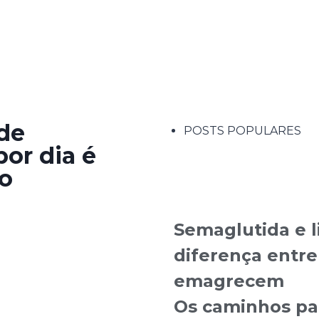
ade
POSTS POPULARES
por dia é
do
TEMPO T
Semaglutida e l
diferença entre
emagrecem
Os caminhos par