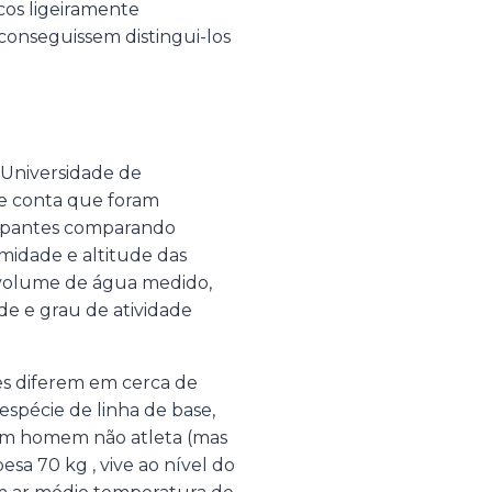
os ligeiramente
 conseguissem distingui-los
 Universidade de
 e conta que foram
icipantes comparando
midade e altitude das
 volume de água medido,
ade e grau de atividade
es diferem em cerca de
spécie de linha de base,
um homem não atleta (mas
pesa 70 kg , vive ao nível do