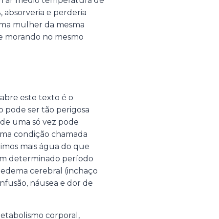
 ar médio temperatura de
 absorveria e perderia
s. Uma mulher da mesma
kg e morando no mesmo
abre este texto é o
o pode ser tão perigosa
 de uma só vez pode
, uma condição chamada
rimos mais água do que
 um determinado período
a edema cerebral (inchaço
onfusão, náusea e dor de
etabolismo corporal,