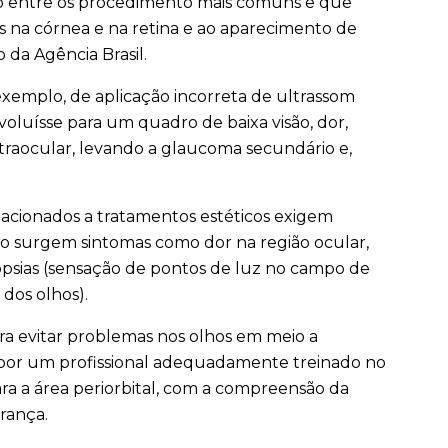
ão entre os procedimento mais comuns e que
 na córnea e na retina e ao aparecimento de
 da Agência Brasil.
exemplo, de aplicação incorreta de ultrassom
oluísse para um quadro de baixa visão, dor,
ntraocular, levando a glaucoma secundário e,
acionados a tratamentos estéticos exigem
o surgem sintomas como dor na região ocular,
fotopsias (sensação de pontos de luz no campo de
 dos olhos).
ara evitar problemas nos olhos em meio a
 por um profissional adequadamente treinado no
ara a área periorbital, com a compreensão da
rança.