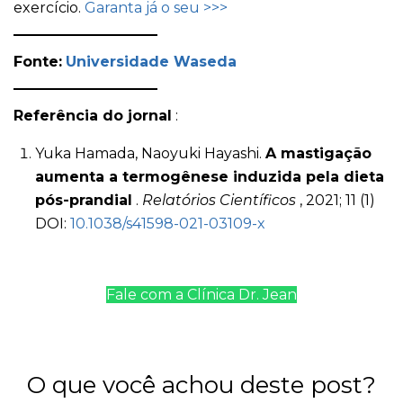
exercício.
Garanta já o seu >>>
Fonte:
Universidade Waseda
Referência do jornal
:
Yuka Hamada, Naoyuki Hayashi.
A mastigação
aumenta a termogênese induzida pela dieta
pós-prandial
.
Relatórios Científicos
, 2021; 11 (1)
DOI:
10.1038/s41598-021-03109-x
Fale com a Clínica Dr. Jean
O que você achou deste post?