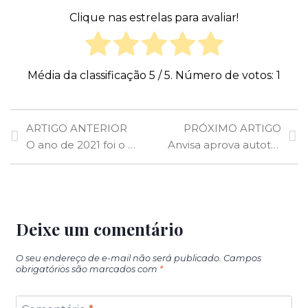
Clique nas estrelas para avaliar!
Média da classificação
5
/ 5. Número de votos:
1
ARTIGO ANTERIOR
PRÓXIMO ARTIGO
O ano de 2021 foi o mais quente desde 2015, e calor deve continuar forte em 2022, diz ONU
Anvisa aprova autoteste para detecção de Covid-19; veja como vai funcionar e tire suas dúvidas
Deixe um comentário
O seu endereço de e-mail não será publicado.
Campos
obrigatórios são marcados com
*