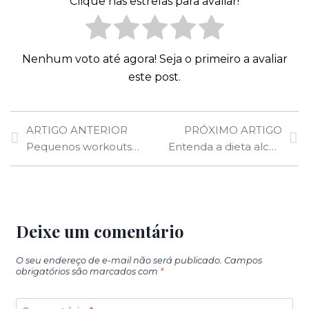
Clique nas estrelas para avaliar!
Nenhum voto até agora! Seja o primeiro a avaliar
este post.
ARTIGO ANTERIOR
PRÓXIMO ARTIGO
Pequenos workouts: mini exercícios são a opção ideal para você que está sem tempo
Entenda a dieta alcalina e seus efeitos na longevidade e prevenção de doenças crônicas
Deixe um comentário
O seu endereço de e-mail não será publicado.
Campos
obrigatórios são marcados com
*