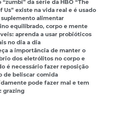
 “zumbi” da série da HBO “The
f Us” existe na vida real e é usado
suplemento alimentar
tino equilibrado, corpo e mente
veis: aprenda a usar probióticos
is no dia a dia
ça a importância de manter o
brio dos eletrólitos no corpo e
o é necessário fazer reposição
o de beliscar comida
idamente pode fazer mal e tem
 grazing