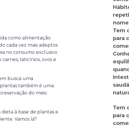
Hábit
repet
nome:
Tem o
cida como alimentação
para 
do cada vez mais adeptos
comer
seia no consumo exclusivo
Conhe
arnes, laticínios, ovos e
equilí
quand
Intes
uem busca uma
saudá
de plantas também é uma
natura
 preservação do meio
Tem o
 dieta à base de plantas e
para 
iente. Vamos lá?
comer