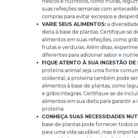
frescos e nutritivos, como frutas, legu
suas refeições semanais com antecedên
compras para evitar excessos e desperd
VARIE SEUS ALIMENTOS:
a diversida
dieta à base de plantas. Certifique-se de
alimentos em suas refeições, como grão
frutas e verduras. Além disso, experim
diferentes para adicionar sabor e nutrie
FIQUE ATENTO À SUA INGESTÃO DE 
proteína animal seja uma fonte comum
ocidental, a proteína também pode se
alimentos à base de plantas, como leg
e grãos integrais. Certifique-se de incl
alimentos em sua dieta para garantir 
proteína.
CONHEÇA SUAS NECESSIDADES NUTR
base de plantas pode fornecer todos os
para uma vida saudável, mas é import