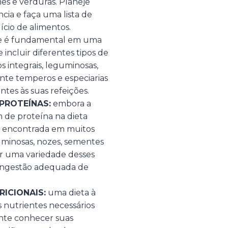
mes e verduras. Planeje
cia e faça uma lista de
ício de alimentos.
de é fundamental em uma
 incluir diferentes tipos de
s integrais, leguminosas,
ente temperos e especiarias
ntes às suas refeições.
PROTEÍNAS:
embora a
 de proteína na dieta
r encontrada em muitos
uminosas, nozes, sementes
uir uma variedade desses
a ingestão adequada de
ICIONAIS:
uma dieta à
 nutrientes necessários
ante conhecer suas