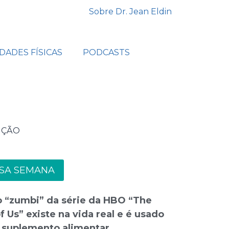
Sobre Dr. Jean Eldin
IDADES FÍSICAS
PODCASTS
IÇÃO
SA SEMANA
 “zumbi” da série da HBO “The
f Us” existe na vida real e é usado
suplemento alimentar