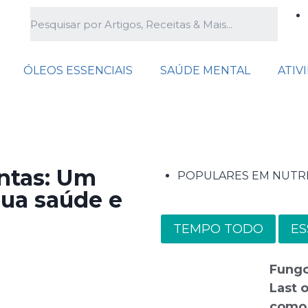
ÓLEOS ESSENCIAIS
SAÚDE MENTAL
ATIV
antas: Um
POPULARES EM NUTR
sua saúde e
TEMPO TODO
ES
Fungo
Last o
como 