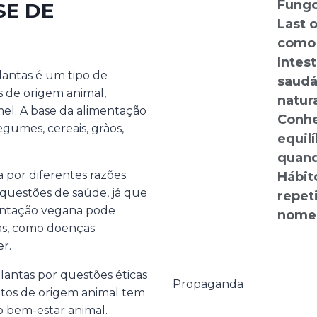
Fungo
SE DE
Last o
como 
Intes
lantas é um tipo de
saudá
s de origem animal,
natura
e mel. A base da alimentação
Conhe
gumes, cereais, grãos,
equilí
quand
 por diferentes razões.
Hábit
questões de saúde, já que
repet
entação vegana pode
nome:
cas, como doenças
er.
lantas por questões éticas
Propaganda
ntos de origem animal tem
o bem-estar animal.