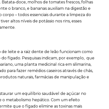
 Batata-doce, molhos de tomates frescos, folhas
mente o branco, e bananas auxiliam na digestão e
do corpo – todos essenciais durante a limpeza do
iver altos níveis de potássio nos rins, esses
damente.
 de leite e a raiz dente de leão funcionam como
o do fígado. Pesquisas indicam, por exemplo, que
iano, uma planta medicinal rica em silimarina,
zado para fazer remédios caseiros através de chás,
produtos naturais, farmácias de manipulação e
estaurar um equilíbrio saudável de açúcar no
 e o metabolismo hepático. Com um efeito
ermite que o fígado elimine as toxinas mais