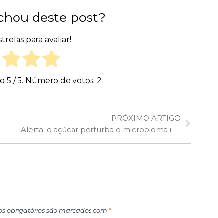
chou deste post?
trelas para avaliar!
ão
5
/ 5. Número de votos:
2
PRÓXIMO ARTIGO
Alerta: o açúcar perturba o microbioma intestinal e elimina a proteção contra obesidade e diabetes
s obrigatórios são marcados com
*