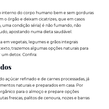
ão interno do corpo humano bem e sem gorduras
m o órgão e deixam cicatrizes, que em casos
ca, uma condição séria) é não fumando, não
etudo, apostando numa dieta saudável.
ca em vegetais, legumes e grãos integrais
 texto, trazemos algumas opções naturais para
 um detox. Confira:
ados
 do açúcar refinado e de carnes processadas, já
imentos naturais e preparados em casa. Por
 orgânico para o almoço e prepare opções
tas frescas, palitos de cenoura, nozes e barras