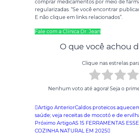
comprar medicamentos por meio de farmác
regularizadas. “Se você encontrar publica
E não clique em links relacionados”.
Fale com a Clínica Dr. Jean
O que você achou d
Clique nas estrelas para
Nenhum voto até agora! Seja o primeir
Artigo Anterior
Caldos proteicos aquecem 
saúde; veja receitas de mocotó e de ervilh
Próximo Artigo
AS 15 FERRAMENTAS ESSE
COZINHA NATURAL EM 2025