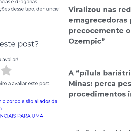
ias e drogarias
Viralizou nas re
ções desse tipo, denuncie!
emagrecedoras 
precocemente o r
Ozempic”
este post?
 avaliar!
A “pílula bariátr
Minas: perca pes
o a avaliar este post.
procedimentos i
o corpo e são aliados da
a
NCIAIS PARA UMA