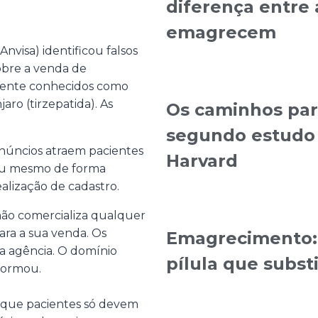
diferença entre 
emagrecem
Anvisa) identificou falsos
sobre a venda de
mente conhecidos como
ro (tirzepatida). As
Os caminhos para
segundo estudo 
anúncios atraem pacientes
Harvard
ou mesmo de forma
ealização de cadastro.
 não comercializa qualquer
ra a sua venda. Os
Emagrecimento: 
da agência. O domínio
pílula que substi
nformou.
 que pacientes só devem