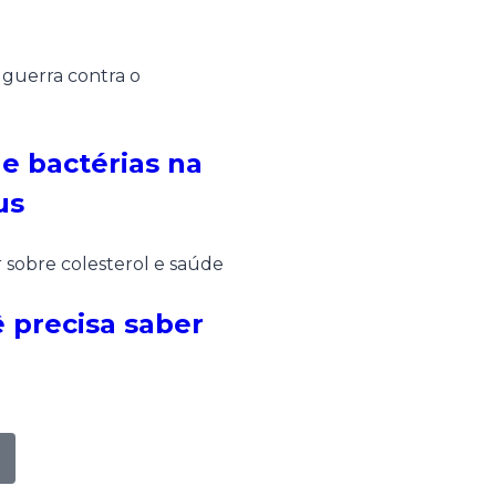
de bactérias na
us
 precisa saber