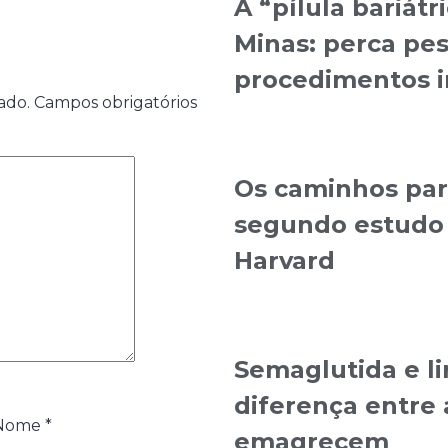
A “pílula bariátr
Minas: perca pes
procedimentos i
ado.
Campos obrigatórios
Os caminhos para
segundo estudo 
Harvard
Semaglutida e li
diferença entre 
Nome
*
emagrecem