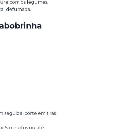
sture com os legumes.
etal defumada.
 abobrinha
m seguida, corte em tiras
or 5 minutos ou até