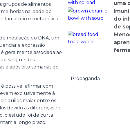
uma d
os grupos de alimentos
Imuni
e melhorias na idade do
do in
 inflamatório e metabólico
de so
Menos
is de metilação do DNA, um
apren
uenciar a expressão
ferme
é geralmente associada ao
s de sangue dos
nas e após oito semanas do
Propaganda
é possível afirmar com
 devem exclusivamente à
ois quilos maior entre os
dos devido às diferenças no
o, o estudo foi de curta
tentam a longo prazo.