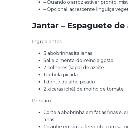
– Quando o arroz estiver pronto, mi
– Opcional: acrescente linguiça veg
Jantar – Espaguete de
Ingredientes
3 abobrinhas italianas
Sal e pimenta-do-reino a gosto
2 colheres (sopa) de azeite
1 cebola picada
1 dente de alho picado
2 xícaras (chá) de molho de tomate
Preparo
Corte a abobrinha em fatias finas e, e
finas
Cozinhe em água fervente com sal p