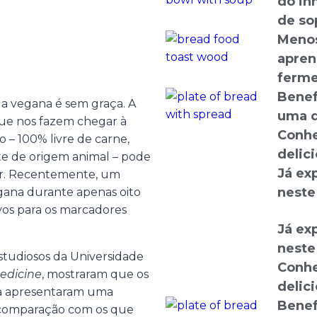
do in
de so
Menos
apren
ferme
Benef
ida vegana é sem graça. A
uma d
que nos fazem chegar à
Conhe
 – 100% livre de carne,
delic
nte de origem animal – pode
Já ex
er. Recentemente, um
neste
gana durante apenas oito
ivos para os marcadores
Já ex
neste
estudiosos da Universidade
Conhe
dicine
, mostraram que os
delic
na apresentaram uma
Benef
 comparação com os que