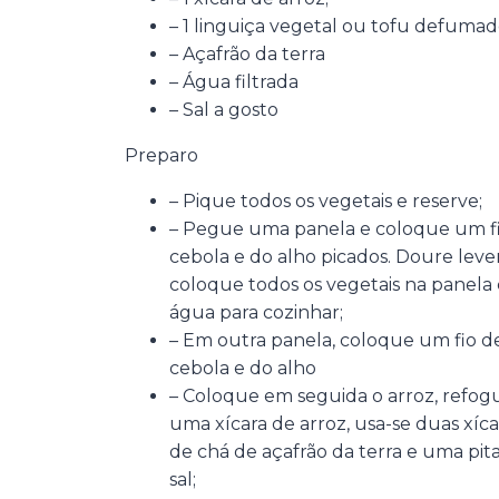
– 1 linguiça vegetal ou tofu defumado
– Açafrão da terra
– Água filtrada
– Sal a gosto
Preparo
– Pique todos os vegetais e reserve;
– Pegue uma panela e coloque um fi
cebola e do alho picados. Doure leve
coloque todos os vegetais na pane
água para cozinhar;
– Em outra panela, coloque um fio de
cebola e do alho
– Coloque em seguida o arroz, refog
uma xícara de arroz, usa-se duas xíc
de chá de açafrão da terra e uma pit
sal;