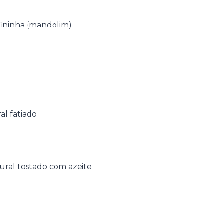
fininha (mandolim)
al fatiado
tural tostado com azeite