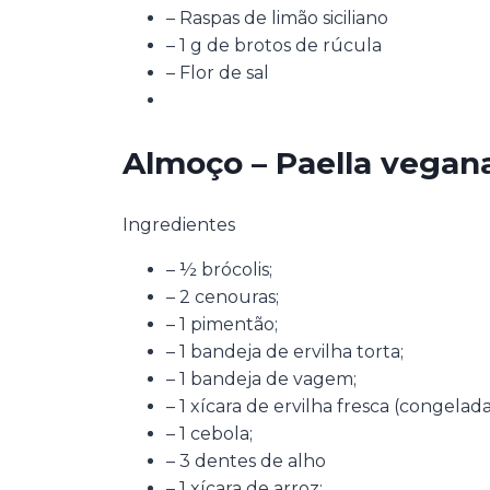
– Raspas de limão siciliano
– 1 g de brotos de rúcula
– Flor de sal
Almoço – Paella vegan
Ingredientes
– ½ brócolis;
– 2 cenouras;
– 1 pimentão;
– 1 bandeja de ervilha torta;
– 1 bandeja de vagem;
– 1 xícara de ervilha fresca (congelada
– 1 cebola;
– 3 dentes de alho
– 1 xícara de arroz;