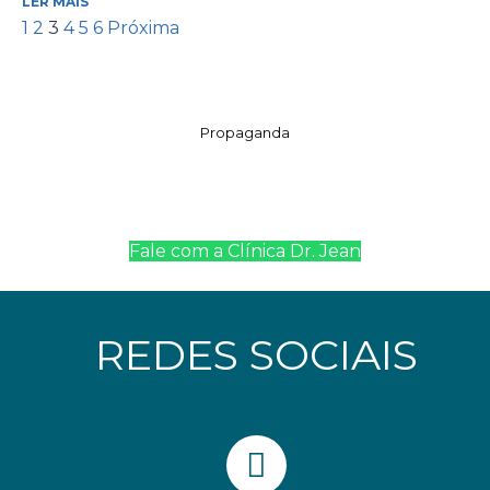
LER MAIS
1
2
3
4
5
6
Próxima
Propaganda
Fale com a Clínica Dr. Jean
REDES SOCIAIS